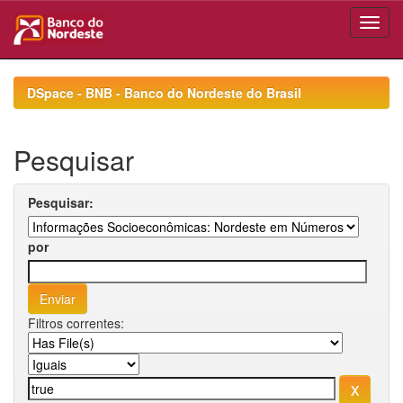
Skip
navigation
DSpace - BNB - Banco do Nordeste do Brasil
Pesquisar
Pesquisar:
por
Filtros correntes: