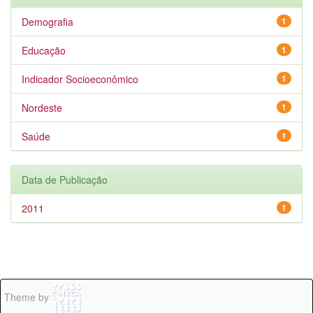
Demografia
1
Educação
1
Indicador Socioeconômico
1
Nordeste
1
Saúde
1
Data de Publicação
2011
1
Theme by