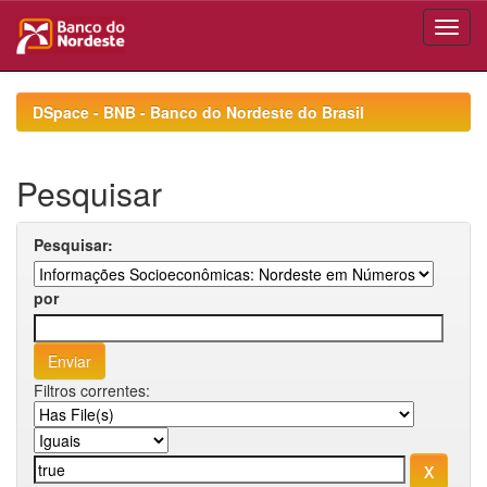
Skip
navigation
DSpace - BNB - Banco do Nordeste do Brasil
Pesquisar
Pesquisar:
por
Filtros correntes: