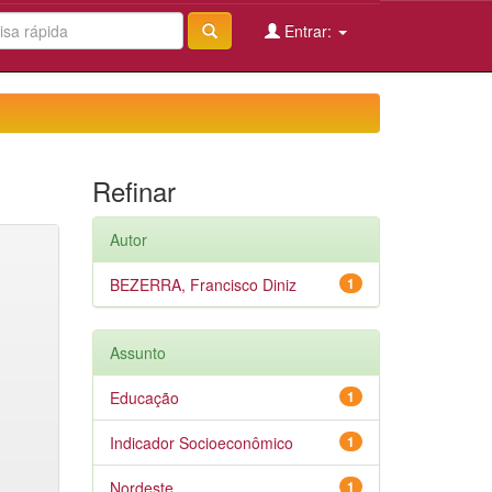
Entrar:
Refinar
Autor
BEZERRA, Francisco Diniz
1
Assunto
Educação
1
Indicador Socioeconômico
1
Nordeste
1