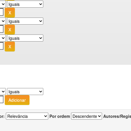
or:
Por ordem
Autores/Regi