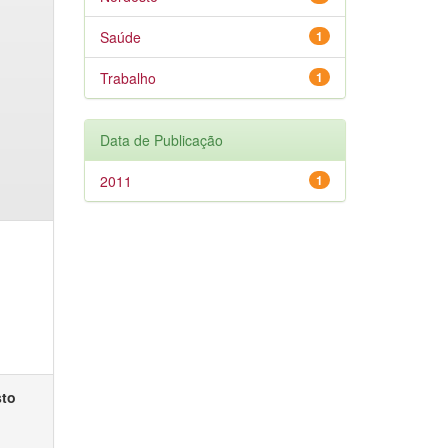
Saúde
1
Trabalho
1
Data de Publicação
2011
1
sto