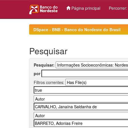
Página principal
Percorrer
Skip
navigation
DSpace - BNB - Banco do Nordeste do Brasil
Pesquisar
Pesquisar:
por
Filtros correntes: