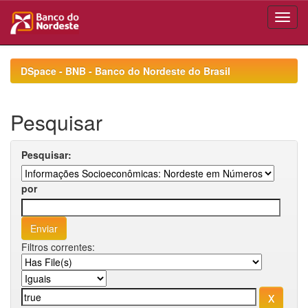
Skip
navigation
DSpace - BNB - Banco do Nordeste do Brasil
Pesquisar
Pesquisar:
por
Filtros correntes: