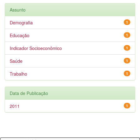
Assunto
Demografia
1
Educação
1
Indicador Socioeconômico
1
Saúde
1
Trabalho
1
Data de Publicação
2011
1