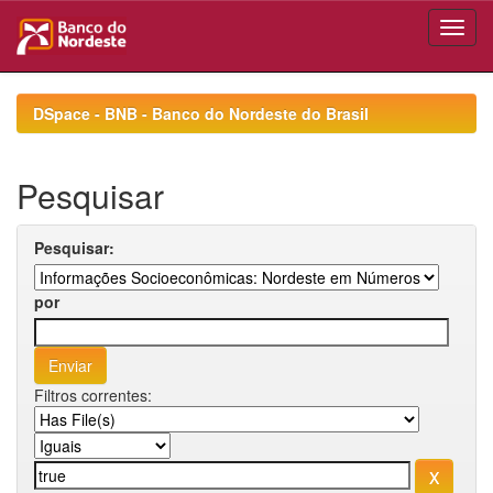
Skip
navigation
DSpace - BNB - Banco do Nordeste do Brasil
Pesquisar
Pesquisar:
por
Filtros correntes: