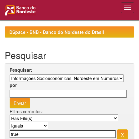
Skip
navigation
DSpace - BNB - Banco do Nordeste do Brasil
Pesquisar
Pesquisar:
por
Filtros correntes: