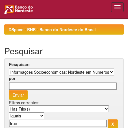
Skip
navigation
DSpace - BNB - Banco do Nordeste do Brasil
Pesquisar
Pesquisar:
por
Filtros correntes: