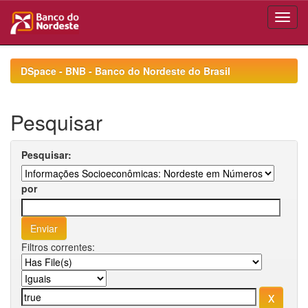
Skip
navigation
DSpace - BNB - Banco do Nordeste do Brasil
Pesquisar
Pesquisar:
por
Filtros correntes: