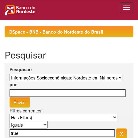
Skip
navigation
DSpace - BNB - Banco do Nordeste do Brasil
Pesquisar
Pesquisar:
por
Filtros correntes: