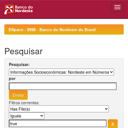
Skip
navigation
DSpace - BNB - Banco do Nordeste do Brasil
Pesquisar
Pesquisar:
por
Filtros correntes: