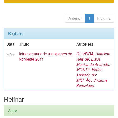
Anterior
1
Próxima
Registos:
Data
Título
Autor(es)
2011
Infraestrutura de transportes do
OLIVEIRA, Hamilton
Nordeste 2011
Reis de
;
LIMA,
Mônica de Andrade
;
MONTE, Kerlen
Andrade do
;
MILITÃO, Vivianne
Benevides
Refinar
Autor