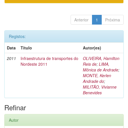
Anterior
1
Próxima
Registos:
Data
Título
Autor(es)
2011
Infraestrutura de transportes do
OLIVEIRA, Hamilton
Nordeste 2011
Reis de
;
LIMA,
Mônica de Andrade
;
MONTE, Kerlen
Andrade do
;
MILITÃO, Vivianne
Benevides
Refinar
Autor