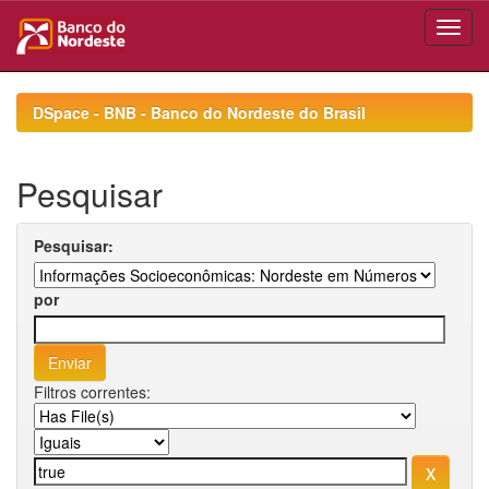
Skip
navigation
DSpace - BNB - Banco do Nordeste do Brasil
Pesquisar
Pesquisar:
por
Filtros correntes: