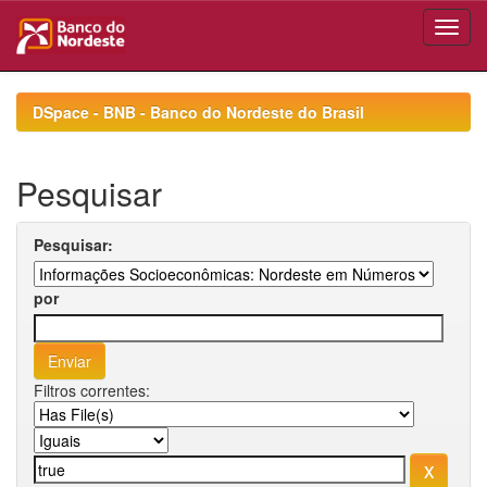
Skip
navigation
DSpace - BNB - Banco do Nordeste do Brasil
Pesquisar
Pesquisar:
por
Filtros correntes: