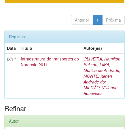
Anterior
1
Próxima
Registos:
Data
Título
Autor(es)
2011
Infraestrutura de transportes do
OLIVEIRA, Hamilton
Nordeste 2011
Reis de
;
LIMA,
Mônica de Andrade
;
MONTE, Kerlen
Andrade do
;
MILITÃO, Vivianne
Benevides
Refinar
Autor