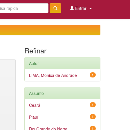
Entrar:
Refinar
Autor
LIMA, Mônica de Andrade
1
Assunto
Ceará
1
Piauí
1
Rio Grande do Norte
1