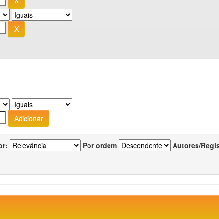
or:
Por ordem
Autores/Regi