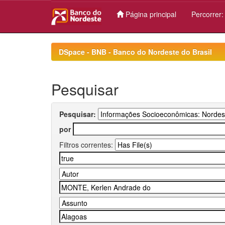
Página principal
Percorrer
Skip
navigation
DSpace - BNB - Banco do Nordeste do Brasil
Pesquisar
Pesquisar:
por
Filtros correntes: