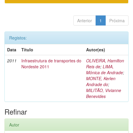
Anterior
1
Próxima
Registos:
Data
Título
Autor(es)
2011
Infraestrutura de transportes do
OLIVEIRA, Hamilton
Nordeste 2011
Reis de
;
LIMA,
Mônica de Andrade
;
MONTE, Kerlen
Andrade do
;
MILITÃO, Vivianne
Benevides
Refinar
Autor