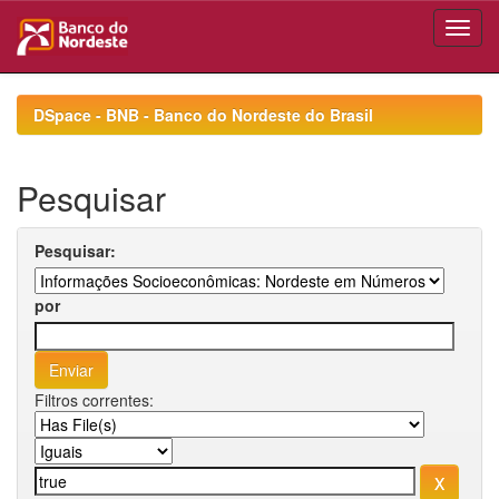
Skip
navigation
DSpace - BNB - Banco do Nordeste do Brasil
Pesquisar
Pesquisar:
por
Filtros correntes: