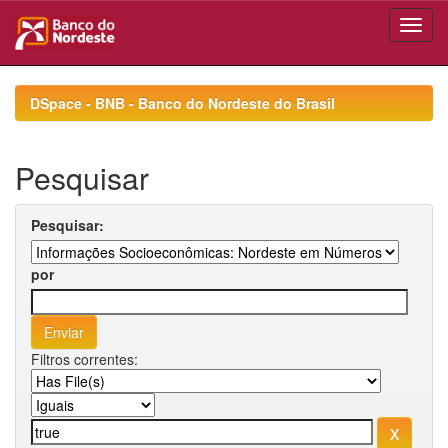
Skip
navigation
DSpace - BNB - Banco do Nordeste do Brasil
Pesquisar
Pesquisar:
por
Filtros correntes: