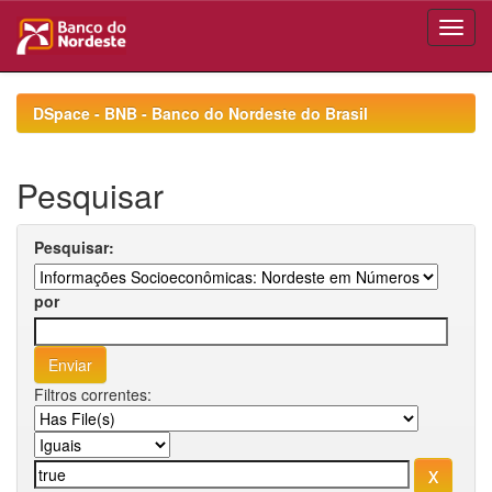
Skip
navigation
DSpace - BNB - Banco do Nordeste do Brasil
Pesquisar
Pesquisar:
por
Filtros correntes: