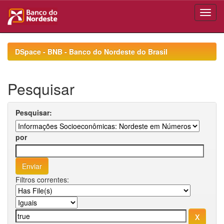
Skip
navigation
DSpace - BNB - Banco do Nordeste do Brasil
Pesquisar
Pesquisar:
por
Filtros correntes: