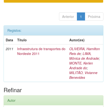
Anterior
1
Próxima
Registos:
Data
Título
Autor(es)
2011
Infraestrutura de transportes do
OLIVEIRA, Hamilton
Nordeste 2011
Reis de
;
LIMA,
Mônica de Andrade
;
MONTE, Kerlen
Andrade do
;
MILITÃO, Vivianne
Benevides
Refinar
Autor