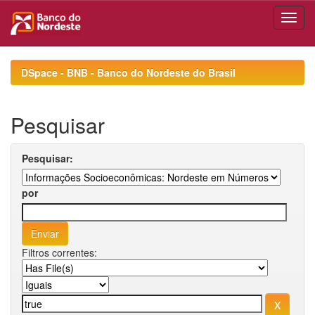
Skip
navigation
DSpace - BNB - Banco do Nordeste do Brasil
Pesquisar
Pesquisar:
por
Filtros correntes: