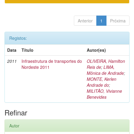
Anterior
1
Próxima
Registos:
Data
Título
Autor(es)
2011
Infraestrutura de transportes do
OLIVEIRA, Hamilton
Nordeste 2011
Reis de
;
LIMA,
Mônica de Andrade
;
MONTE, Kerlen
Andrade do
;
MILITÃO, Vivianne
Benevides
Refinar
Autor