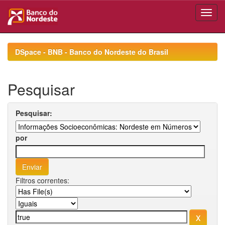
Skip
navigation
DSpace - BNB - Banco do Nordeste do Brasil
Pesquisar
Pesquisar:
por
Filtros correntes: