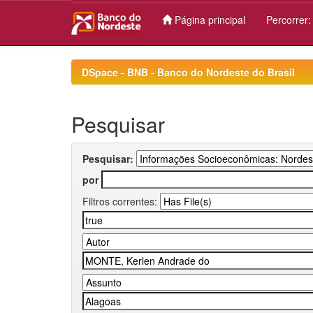
Página principal
Percorrer
Skip
navigation
DSpace - BNB - Banco do Nordeste do Brasil
Pesquisar
Pesquisar:
por
Filtros correntes: