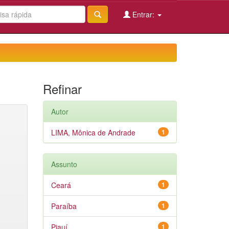
Entrar:
Refinar
Autor
LIMA, Mônica de Andrade
1
Assunto
Ceará
1
Paraíba
1
Piauí
1