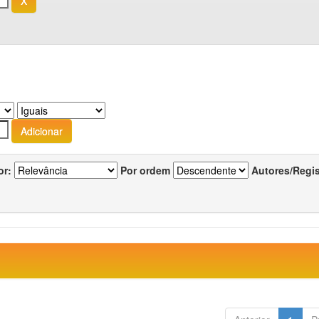
or:
Por ordem
Autores/Regi