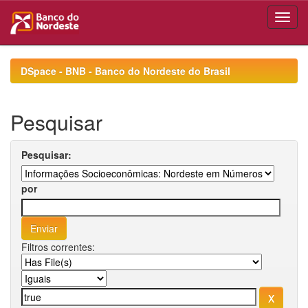
Skip
navigation
DSpace - BNB - Banco do Nordeste do Brasil
Pesquisar
Pesquisar:
por
Filtros correntes: