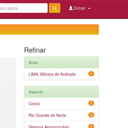
Entrar:
Refinar
Autor
LIMA, Mônica de Andrade
1
Assunto
Ceará
1
Rio Grande do Norte
1
Sistema Aeroportuário
1