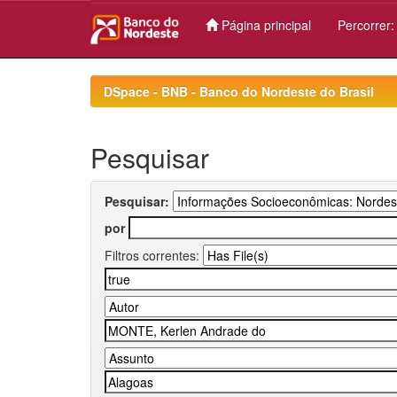
Página principal
Percorrer
Skip
navigation
DSpace - BNB - Banco do Nordeste do Brasil
Pesquisar
Pesquisar:
por
Filtros correntes: