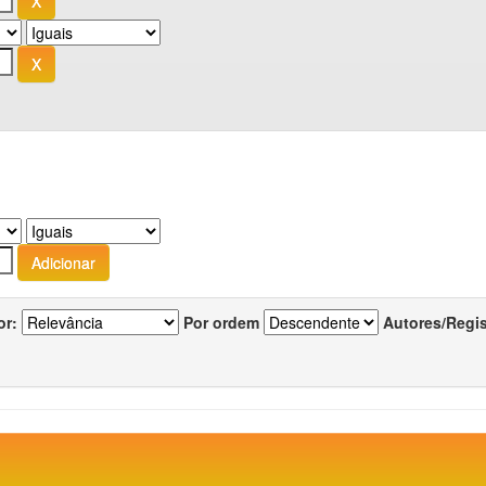
or:
Por ordem
Autores/Regi