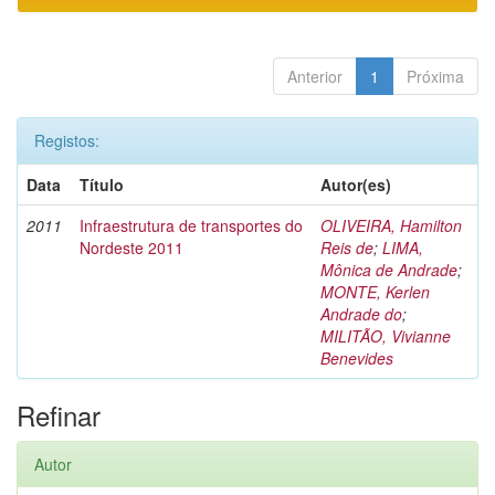
Anterior
1
Próxima
Registos:
Data
Título
Autor(es)
2011
Infraestrutura de transportes do
OLIVEIRA, Hamilton
Nordeste 2011
Reis de
;
LIMA,
Mônica de Andrade
;
MONTE, Kerlen
Andrade do
;
MILITÃO, Vivianne
Benevides
Refinar
Autor