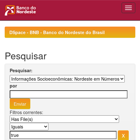
Skip
navigation
DSpace - BNB - Banco do Nordeste do Brasil
Pesquisar
Pesquisar:
por
Filtros correntes: