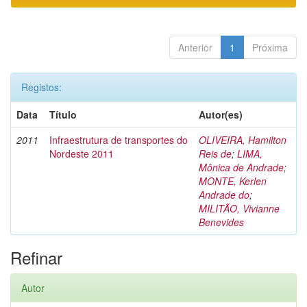
Anterior
1
Próxima
Registos:
Data
Título
Autor(es)
2011
Infraestrutura de transportes do
OLIVEIRA, Hamilton
Nordeste 2011
Reis de
;
LIMA,
Mônica de Andrade
;
MONTE, Kerlen
Andrade do
;
MILITÃO, Vivianne
Benevides
Refinar
Autor