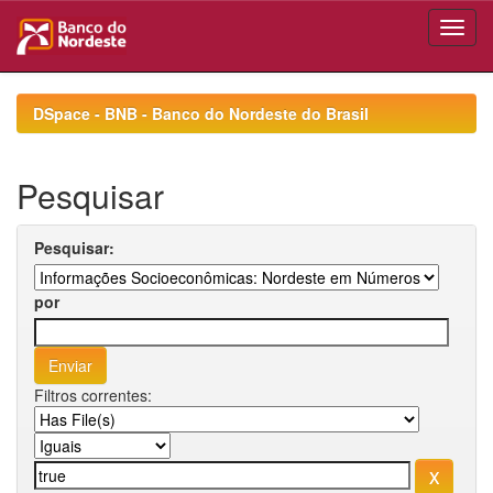
Skip
navigation
DSpace - BNB - Banco do Nordeste do Brasil
Pesquisar
Pesquisar:
por
Filtros correntes: