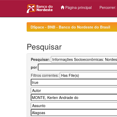
Página principal
Percorrer
Skip
navigation
DSpace - BNB - Banco do Nordeste do Brasil
Pesquisar
Pesquisar:
por
Filtros correntes: