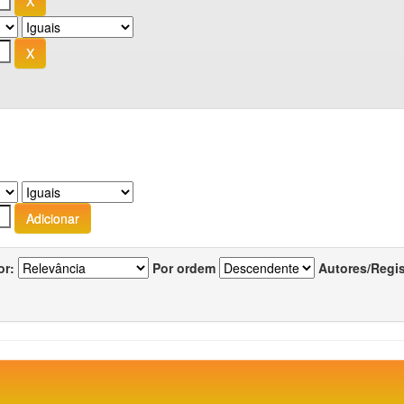
or:
Por ordem
Autores/Regi