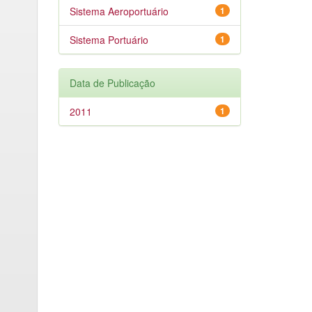
Sistema Aeroportuário
1
Sistema Portuário
1
Data de Publicação
2011
1