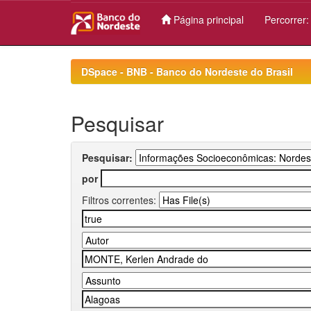
Página principal
Percorrer
Skip
navigation
DSpace - BNB - Banco do Nordeste do Brasil
Pesquisar
Pesquisar:
por
Filtros correntes: