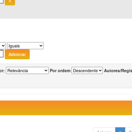
or:
Por ordem
Autores/Regi