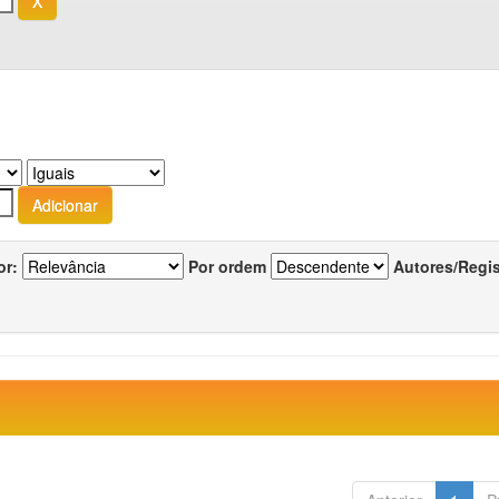
or:
Por ordem
Autores/Regi