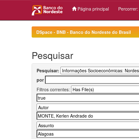
Página principal
Percorrer
Skip
navigation
DSpace - BNB - Banco do Nordeste do Brasil
Pesquisar
Pesquisar:
por
Filtros correntes: