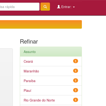
Entrar:
Refinar
Assunto
Ceará
1
Maranhão
1
Paraíba
1
Piauí
1
Rio Grande do Norte
1