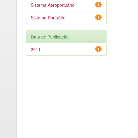
Sistema Aeroportuário
1
Sistema Portuário
1
Data de Publicação
2011
1