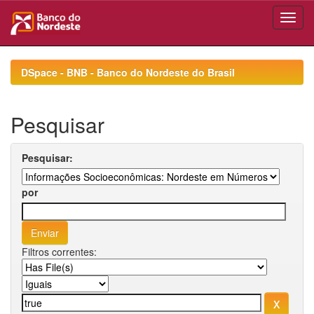
Skip
navigation
DSpace - BNB - Banco do Nordeste do Brasil
Pesquisar
Pesquisar:
por
Filtros correntes: