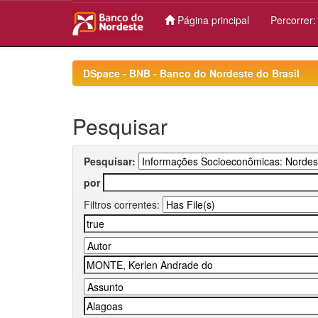
Página principal
Percorrer
Skip
navigation
DSpace - BNB - Banco do Nordeste do Brasil
Pesquisar
Pesquisar:
por
Filtros correntes: