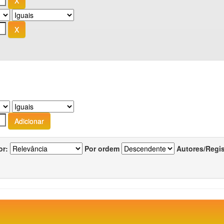
or:
Por ordem
Autores/Regi