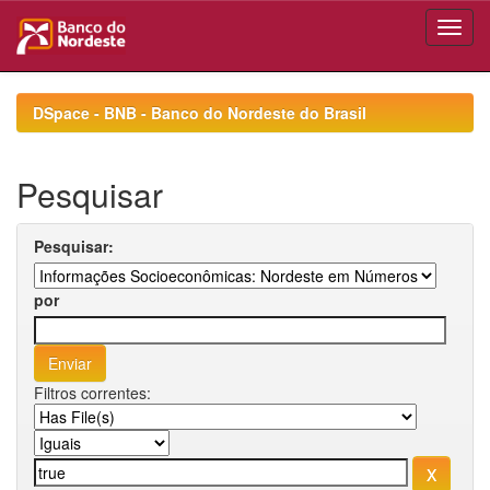
Skip
navigation
DSpace - BNB - Banco do Nordeste do Brasil
Pesquisar
Pesquisar:
por
Filtros correntes: