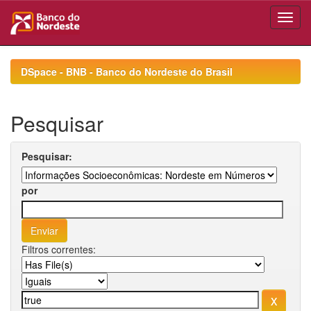
Skip
navigation
DSpace - BNB - Banco do Nordeste do Brasil
Pesquisar
Pesquisar:
por
Filtros correntes: