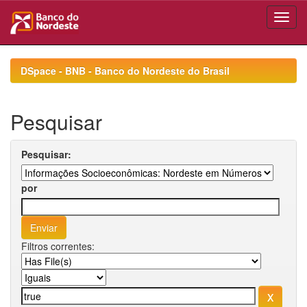
Skip
navigation
DSpace - BNB - Banco do Nordeste do Brasil
Pesquisar
Pesquisar:
por
Filtros correntes: