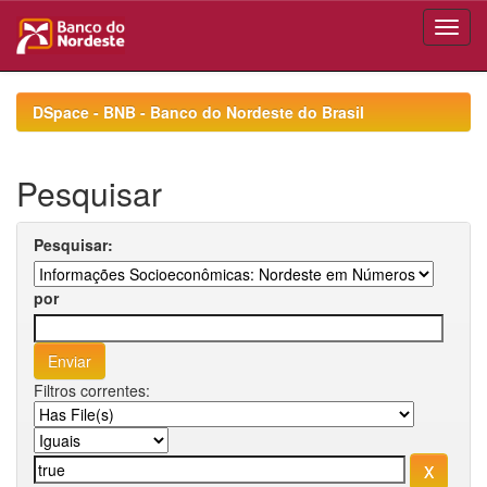
Skip
navigation
DSpace - BNB - Banco do Nordeste do Brasil
Pesquisar
Pesquisar:
por
Filtros correntes: