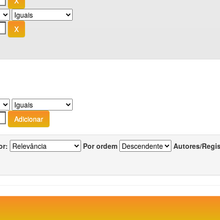
or:
Por ordem
Autores/Regi