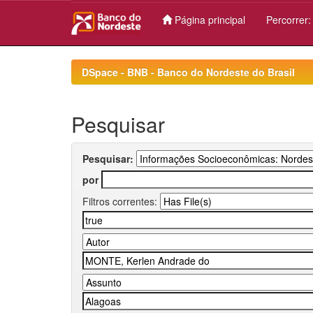
Página principal
Percorrer
Skip
navigation
DSpace - BNB - Banco do Nordeste do Brasil
Pesquisar
Pesquisar:
por
Filtros correntes: