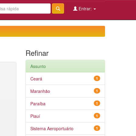
Entrar:
Refinar
Assunto
Ceará
1
Maranhão
1
Paraíba
1
Piauí
1
Sistema Aeroportuário
1