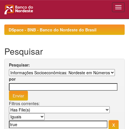
Skip
navigation
DSpace - BNB - Banco do Nordeste do Brasil
Pesquisar
Pesquisar:
por
Filtros correntes: