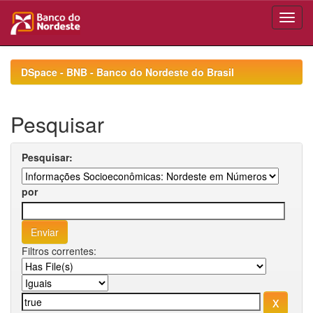
Skip
navigation
DSpace - BNB - Banco do Nordeste do Brasil
Pesquisar
Pesquisar:
por
Filtros correntes: