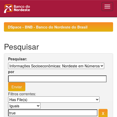
Skip
navigation
DSpace - BNB - Banco do Nordeste do Brasil
Pesquisar
Pesquisar:
por
Filtros correntes: