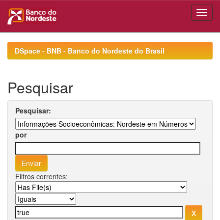
Skip
navigation
DSpace - BNB - Banco do Nordeste do Brasil
Pesquisar
Pesquisar:
por
Filtros correntes: