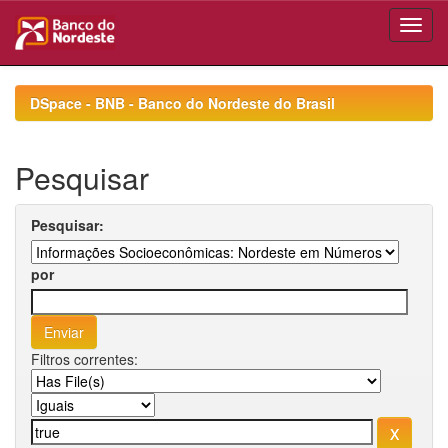
Skip
navigation
DSpace - BNB - Banco do Nordeste do Brasil
Pesquisar
Pesquisar:
por
Filtros correntes: