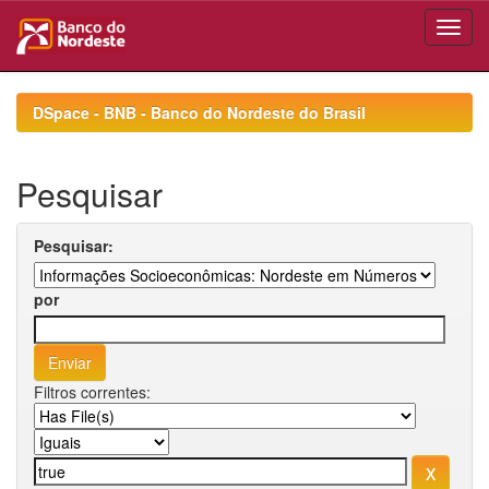
Skip
navigation
DSpace - BNB - Banco do Nordeste do Brasil
Pesquisar
Pesquisar:
por
Filtros correntes: