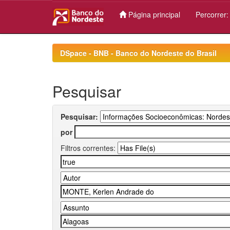
Página principal
Percorrer
Skip
navigation
DSpace - BNB - Banco do Nordeste do Brasil
Pesquisar
Pesquisar:
por
Filtros correntes: