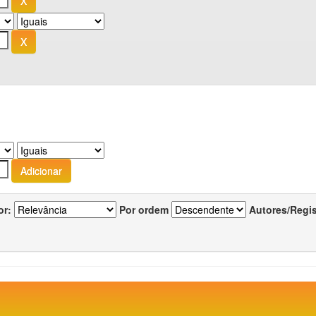
or:
Por ordem
Autores/Regi