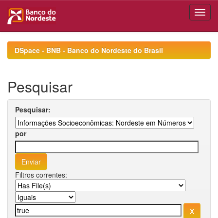
Skip
navigation
DSpace - BNB - Banco do Nordeste do Brasil
Pesquisar
Pesquisar:
por
Filtros correntes: