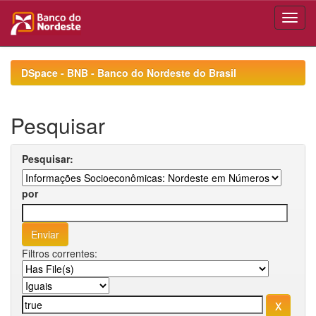
Skip
navigation
DSpace - BNB - Banco do Nordeste do Brasil
Pesquisar
Pesquisar:
por
Filtros correntes: