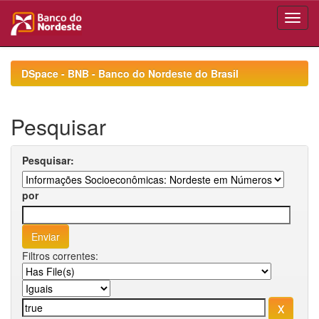
Skip
navigation
DSpace - BNB - Banco do Nordeste do Brasil
Pesquisar
Pesquisar:
por
Filtros correntes: