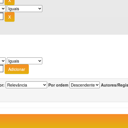
or:
Por ordem
Autores/Regi