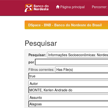
Página principal
Percorrer
Skip
navigation
DSpace - BNB - Banco do Nordeste do Brasil
Pesquisar
Pesquisar:
por
Filtros correntes: