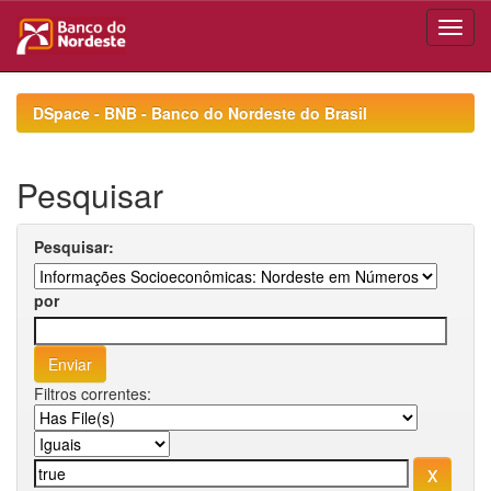
Skip
navigation
DSpace - BNB - Banco do Nordeste do Brasil
Pesquisar
Pesquisar:
por
Filtros correntes: