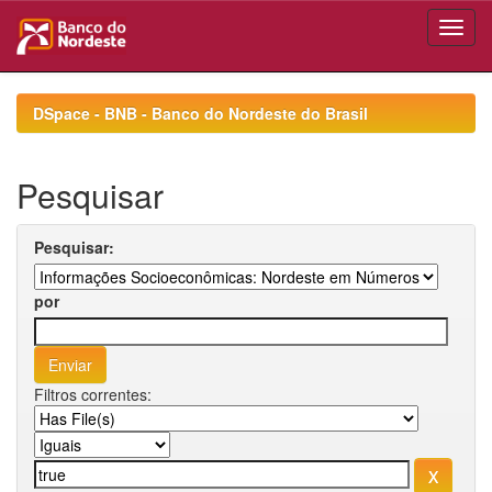
Skip
navigation
DSpace - BNB - Banco do Nordeste do Brasil
Pesquisar
Pesquisar:
por
Filtros correntes: