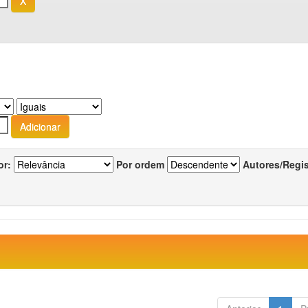
or:
Por ordem
Autores/Regi