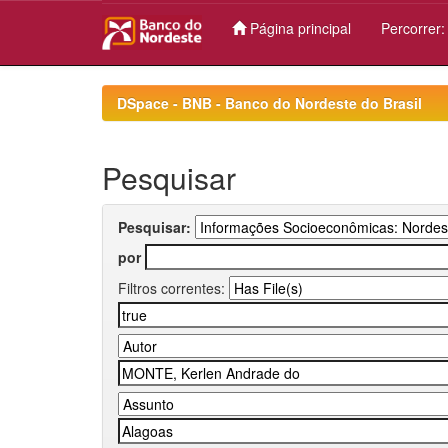
Página principal
Percorrer
Skip
navigation
DSpace - BNB - Banco do Nordeste do Brasil
Pesquisar
Pesquisar:
por
Filtros correntes: