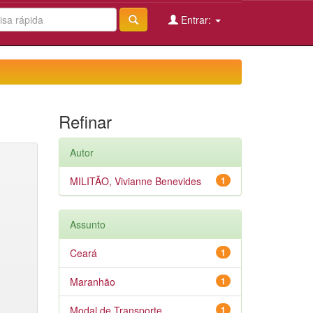
Entrar:
Refinar
Autor
MILITÃO, Vivianne Benevides
1
Assunto
Ceará
1
Maranhão
1
Modal de Transporte
1