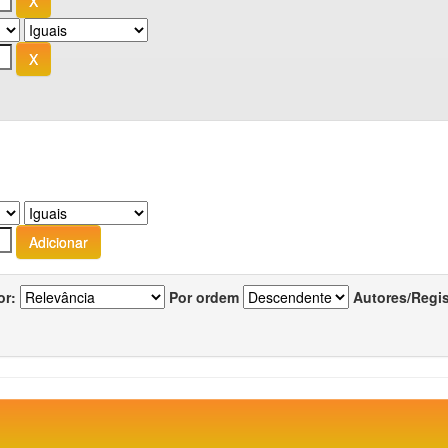
or:
Por ordem
Autores/Regi