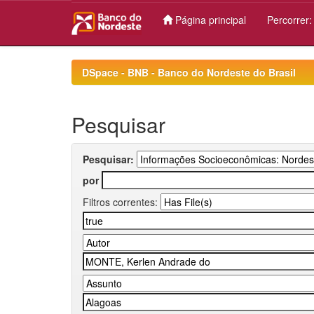
Página principal
Percorrer
Skip
navigation
DSpace - BNB - Banco do Nordeste do Brasil
Pesquisar
Pesquisar:
por
Filtros correntes: