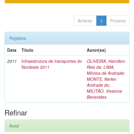
Anterior
1
Próxima
Registos:
Data
Título
Autor(es)
2011
Infraestrutura de transportes do
OLIVEIRA, Hamilton
Nordeste 2011
Reis de
;
LIMA,
Mônica de Andrade
;
MONTE, Kerlen
Andrade do
;
MILITÃO, Vivianne
Benevides
Refinar
Autor