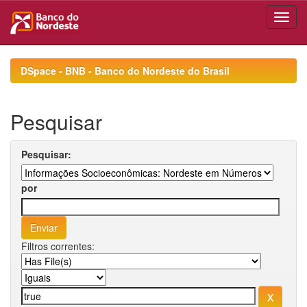
Skip
navigation
DSpace - BNB - Banco do Nordeste do Brasil
Pesquisar
Pesquisar:
por
Filtros correntes: